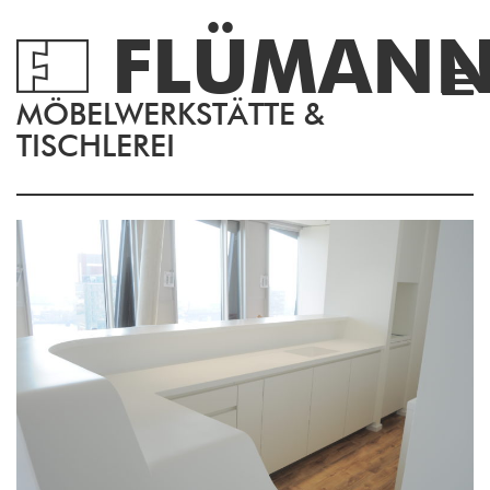
FLÜMAN
MÖBELWERKSTÄTTE &
TISCHLEREI